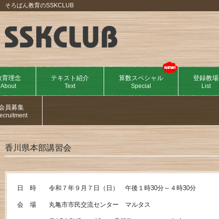
そろばん教育のSSKCLUB
教育理念
テキスト紹介
算数スペシャル
登録教場
About
Text
Special
List
会員募集
ecruitment
香川県本部講習会
日 時 令和７年９月７日（日） 午後１時30分～４時30分
会 場 丸亀市市民交流センター マルタス