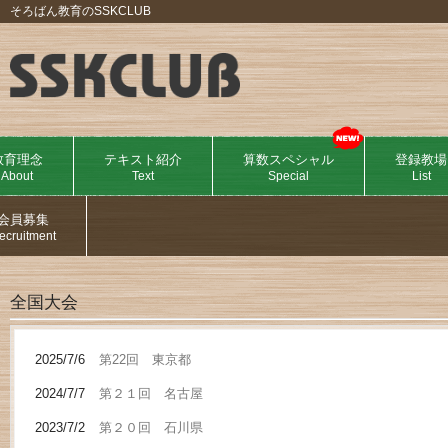
そろばん教育のSSKCLUB
教育理念
テキスト紹介
算数スペシャル
登録教場
About
Text
Special
List
会員募集
ecruitment
全国大会
2025/7/6
第22回 東京都
2024/7/7
第２１回 名古屋
2023/7/2
第２０回 石川県