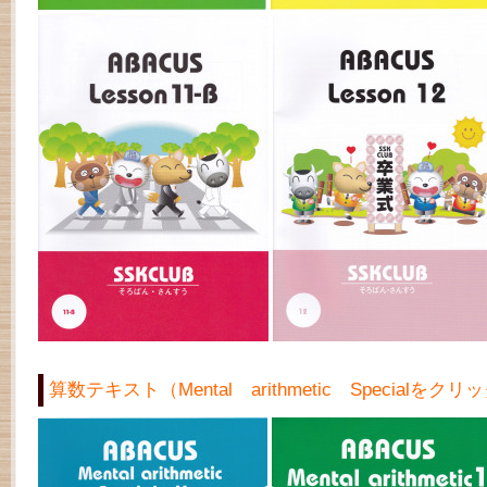
算数テキスト（Mental arithmetic Special