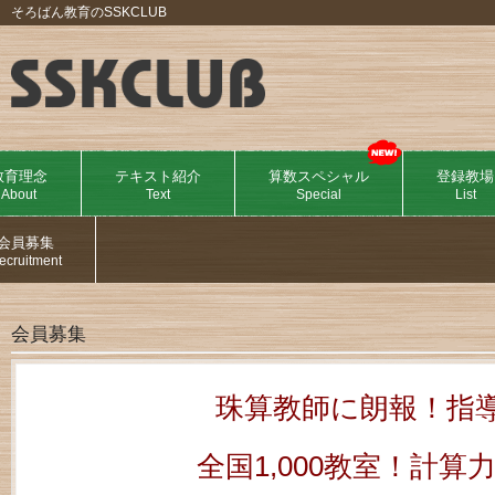
そろばん教育のSSKCLUB
教育理念
テキスト紹介
算数スペシャル
登録教場
About
Text
Special
List
会員募集
ecruitment
会員募集
珠算教師に朗報！指
全国1,000教室！計算