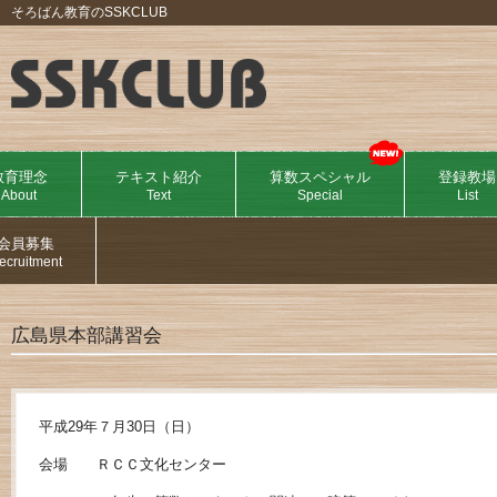
そろばん教育のSSKCLUB
教育理念
テキスト紹介
算数スペシャル
登録教場
About
Text
Special
List
会員募集
ecruitment
広島県本部講習会
平成29年７月30日（日）
会場 ＲＣＣ文化センター