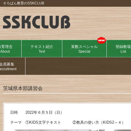
そろばん教育のSSKCLUB
教育理念
テキスト紹介
算数スペシャル
登録教場
About
Text
Special
List
会員募集
ecruitment
茨城県本部講習会
日時 2022年６月５日（日）
テーマ ①KIDS文字テキスト ②教具の使い方（KIDS2～４）