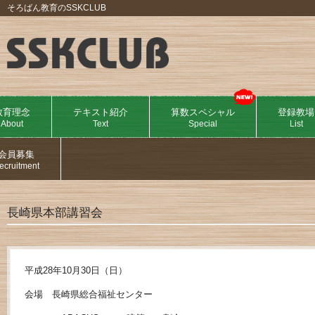
そろばん教育のSSKCLUB
教育理念
テキスト紹介
算数スペシャル
登録教場
About
Text
Special
List
会員募集
ecruitment
長崎県本部講習会
平成28年10月30日（日）
会場 長崎県総合福祉センター