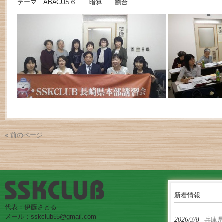
テーマ ABACUS６ 暗算 割合
« 前のページ
新着情報
代表：伊藤さとる
メール：sskclub55@gmail.com
2026/3/8
兵庫