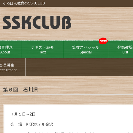
そろばん教育のSSKCLUB
教育理念
テキスト紹介
算数スペシャル
登録教場
About
Text
Special
List
会員募集
ecruitment
第６回 石川県
７月１日～2日
会 場 KKRホテル金沢